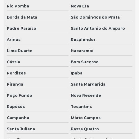
Rio Pomba
Nova Era
Borda da Mata
São Domingos do Prata
Padre Paraíso
Santo Antônio do Amparo
Arinos
Resplendor
Lima Duarte
Itacarambi
Cássia
Bom Sucesso
Perdizes
Ipaba
Piranga
Santa Margarida
Poço Fundo
Nova Resende
Raposos
Tocantins
Campanha
Mário Campos
Santa Juliana
Passa Quatro