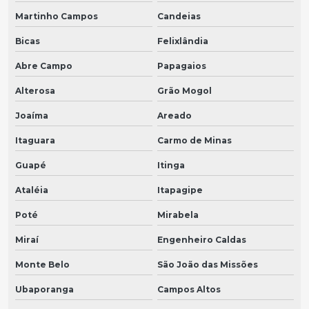
Martinho Campos
Candeias
Bicas
Felixlândia
Abre Campo
Papagaios
Alterosa
Grão Mogol
Joaíma
Areado
Itaguara
Carmo de Minas
Guapé
Itinga
Ataléia
Itapagipe
Poté
Mirabela
Miraí
Engenheiro Caldas
Monte Belo
São João das Missões
Ubaporanga
Campos Altos