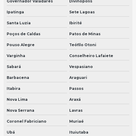
Governador Valadares
Divinópolis
Ipatinga
Sete Lagoas
Santa Luzia
Ibirité
Poços de Caldas
Patos de Minas
Pouso Alegre
Teófilo Otoni
Varginha
Conselheiro Lafaiete
Sabará
Vespasiano
Barbacena
Araguari
Itabira
Passos
Nova Lima
Araxá
Nova Serrana
Lavras
Coronel Fabriciano
Muriaé
Ubá
Ituiutaba