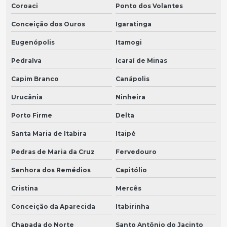
Coroaci
Ponto dos Volantes
Conceição dos Ouros
Igaratinga
Eugenópolis
Itamogi
Pedralva
Icaraí de Minas
Capim Branco
Canápolis
Urucânia
Ninheira
Porto Firme
Delta
Santa Maria de Itabira
Itaipé
Pedras de Maria da Cruz
Fervedouro
Senhora dos Remédios
Capitólio
Cristina
Mercês
Conceição da Aparecida
Itabirinha
Chapada do Norte
Santo Antônio do Jacinto