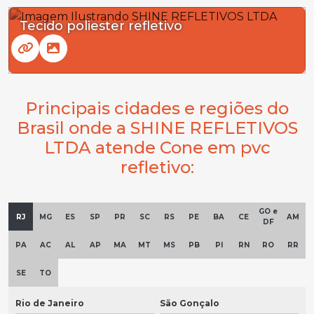
Tecido poliester refletivo
Principais cidades e regiões do
Brasil onde a SHINE REFLETIVOS
LTDA atende Cone em pvc
refletivo:
GO e
RJ
MG
ES
SP
PR
SC
RS
PE
BA
CE
AM
DF
PA
AC
AL
AP
MA
MT
MS
PB
PI
RN
RO
RR
SE
TO
Rio de Janeiro
São Gonçalo