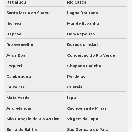
Itatiaiuçu
Rio Casca
Santa Maria do Suaçuí
Lagoa Dourada
Ilicínea
Mar de Espanha
Itapeva
Bom Repouso
Rio Vermelho
Dores do Indaiá
Água Boa
Conceição do Rio Verde
Jequeri
Chapada Gaúcha
Cambuquira
Perdigão
Teixeiras
Cristais
Mato Verde
Iapu
Andrelândia
Cachoeira de Minas
São Gonçalo do Rio Abaixo
Virgem da Lapa
Serra do Salitre
São Gonçalo do Pará