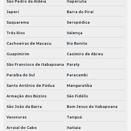
São Pedro da Aldeia
Itaperuna
Japeri
Barra do Piraí
Saquarema
Seropédica
Três Rios
Valença
Cachoeiras de Macacu
Rio Bonito
Guapimirim
Casimiro de Abreu
São Francisco de Itabapoana
Paraty
Paraíba do Sul
Paracambi
Santo Antônio de Pádua
Mangaratiba
Armação dos Búzios
São Fidélis
São João da Barra
Bom Jesus do Itabapoana
Vassouras
Tanguá
Arraial do Cabo
Itatiaia