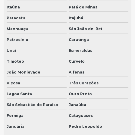
Itaúna
Pará de Minas
Paracatu
Itajubá
Manhuaçu
São João del Rei
Patrocínio
Caratinga
Unaí
Esmeraldas
Timóteo
Curvelo
João Monlevade
Alfenas
Viçosa
Três Corações
Lagoa Santa
Ouro Preto
São Sebastião do Paraíso
Janaúba
Formiga
Cataguases
Januária
Pedro Leopoldo