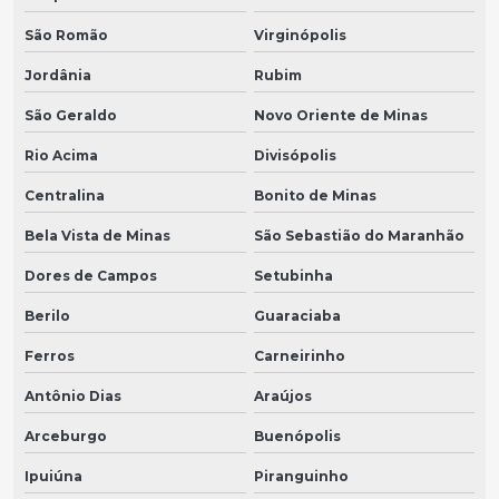
São Romão
Virginópolis
Jordânia
Rubim
São Geraldo
Novo Oriente de Minas
Rio Acima
Divisópolis
Centralina
Bonito de Minas
Bela Vista de Minas
São Sebastião do Maranhão
Dores de Campos
Setubinha
Berilo
Guaraciaba
Ferros
Carneirinho
Antônio Dias
Araújos
Arceburgo
Buenópolis
Ipuiúna
Piranguinho