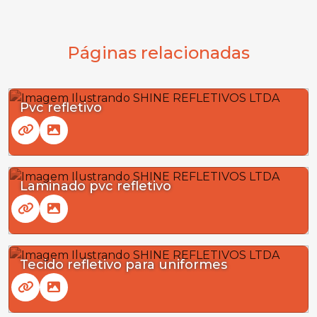
Páginas relacionadas
Pvc refletivo
Laminado pvc refletivo
Tecido refletivo para uniformes