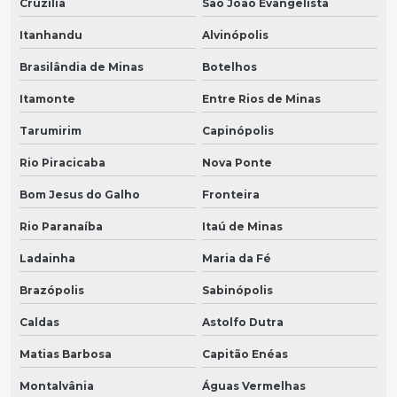
Cruzília
São João Evangelista
Itanhandu
Alvinópolis
Brasilândia de Minas
Botelhos
Itamonte
Entre Rios de Minas
Tarumirim
Capinópolis
Rio Piracicaba
Nova Ponte
Bom Jesus do Galho
Fronteira
Rio Paranaíba
Itaú de Minas
Ladainha
Maria da Fé
Brazópolis
Sabinópolis
Caldas
Astolfo Dutra
Matias Barbosa
Capitão Enéas
Montalvânia
Águas Vermelhas