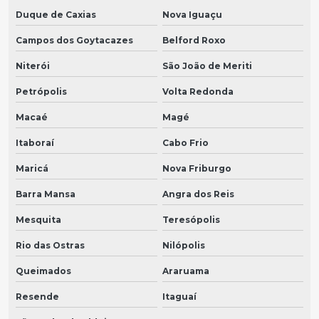
Duque de Caxias
Nova Iguaçu
Campos dos Goytacazes
Belford Roxo
Niterói
São João de Meriti
Petrópolis
Volta Redonda
Macaé
Magé
Itaboraí
Cabo Frio
Maricá
Nova Friburgo
Barra Mansa
Angra dos Reis
Mesquita
Teresópolis
Rio das Ostras
Nilópolis
Queimados
Araruama
Resende
Itaguaí