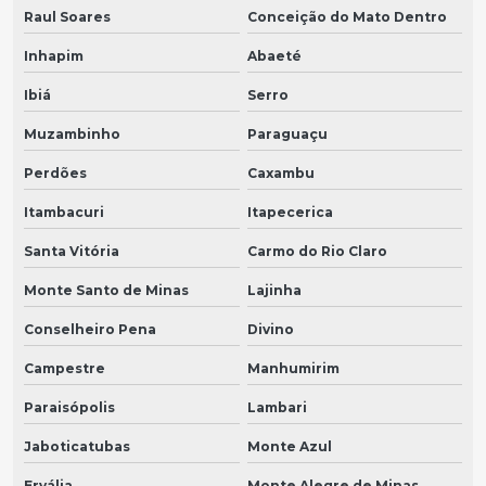
Raul Soares
Conceição do Mato Dentro
Inhapim
Abaeté
Ibiá
Serro
Muzambinho
Paraguaçu
Perdões
Caxambu
Itambacuri
Itapecerica
Santa Vitória
Carmo do Rio Claro
Monte Santo de Minas
Lajinha
Conselheiro Pena
Divino
Campestre
Manhumirim
Paraisópolis
Lambari
Jaboticatubas
Monte Azul
Ervália
Monte Alegre de Minas