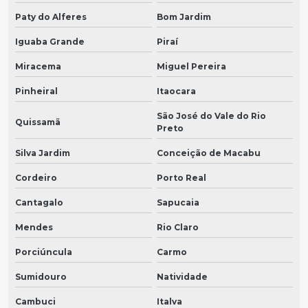
Paty do Alferes
Bom Jardim
Iguaba Grande
Piraí
Miracema
Miguel Pereira
Pinheiral
Itaocara
São José do Vale do Rio
Quissamã
Preto
Silva Jardim
Conceição de Macabu
Cordeiro
Porto Real
Cantagalo
Sapucaia
Mendes
Rio Claro
Porciúncula
Carmo
Sumidouro
Natividade
Cambuci
Italva