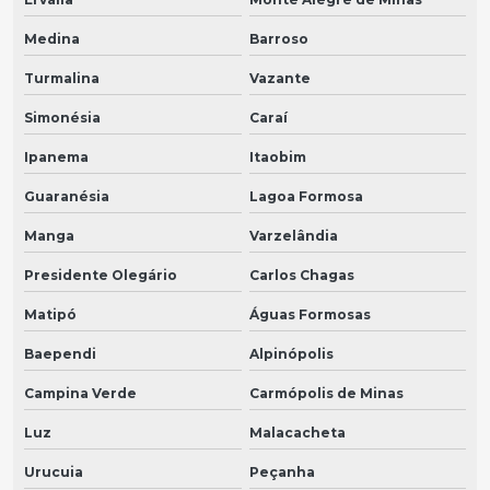
Medina
Barroso
Turmalina
Vazante
Simonésia
Caraí
Ipanema
Itaobim
Guaranésia
Lagoa Formosa
Manga
Varzelândia
Presidente Olegário
Carlos Chagas
Matipó
Águas Formosas
Baependi
Alpinópolis
Campina Verde
Carmópolis de Minas
Luz
Malacacheta
Urucuia
Peçanha