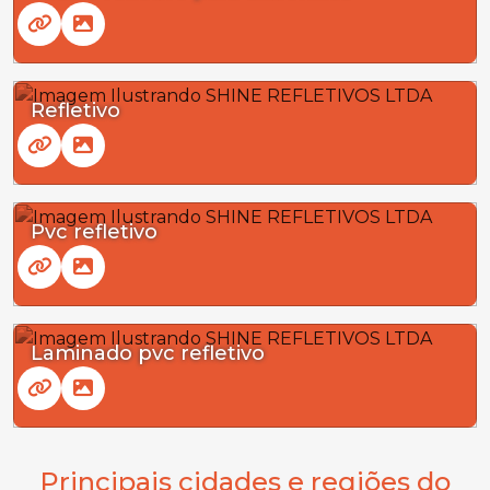
Refletivo
Pvc refletivo
Laminado pvc refletivo
Principais cidades e regiões do