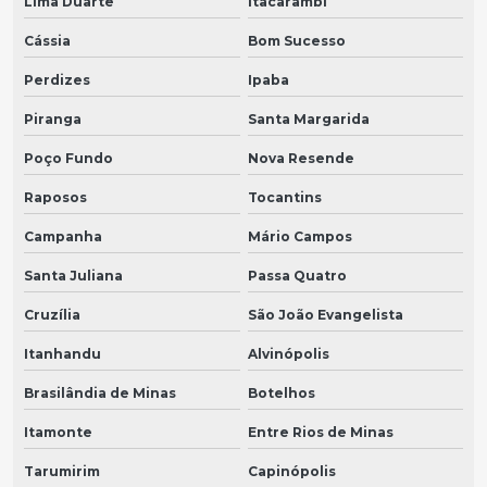
Lima Duarte
Itacarambi
Cássia
Bom Sucesso
Perdizes
Ipaba
Piranga
Santa Margarida
Poço Fundo
Nova Resende
Raposos
Tocantins
Campanha
Mário Campos
Santa Juliana
Passa Quatro
Cruzília
São João Evangelista
Itanhandu
Alvinópolis
Brasilândia de Minas
Botelhos
Itamonte
Entre Rios de Minas
Tarumirim
Capinópolis