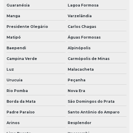
Guaranésia
Lagoa Formosa
Manga
Varzelândia
Presidente Olegário
Carlos Chagas
Matipó
Águas Formosas
Baependi
Alpinópolis
Campina Verde
Carmópolis de Minas
Luz
Malacacheta
Urucuia
Peçanha
Rio Pomba
Nova Era
Borda da Mata
São Domingos do Prata
Padre Paraíso
Santo Antônio do Amparo
Arinos
Resplendor