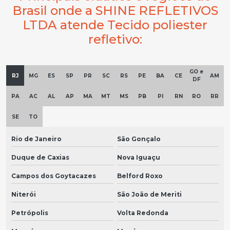
Brasil onde a SHINE REFLETIVOS
LTDA atende Tecido poliester
refletivo:
GO e
RJ
MG
ES
SP
PR
SC
RS
PE
BA
CE
AM
DF
PA
AC
AL
AP
MA
MT
MS
PB
PI
RN
RO
RR
SE
TO
Rio de Janeiro
São Gonçalo
Duque de Caxias
Nova Iguaçu
Campos dos Goytacazes
Belford Roxo
Niterói
São João de Meriti
Petrópolis
Volta Redonda