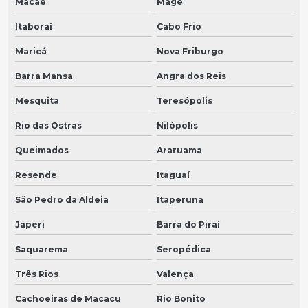
Macaé
Magé
Itaboraí
Cabo Frio
Maricá
Nova Friburgo
Barra Mansa
Angra dos Reis
Mesquita
Teresópolis
Rio das Ostras
Nilópolis
Queimados
Araruama
Resende
Itaguaí
São Pedro da Aldeia
Itaperuna
Japeri
Barra do Piraí
Saquarema
Seropédica
Três Rios
Valença
Cachoeiras de Macacu
Rio Bonito