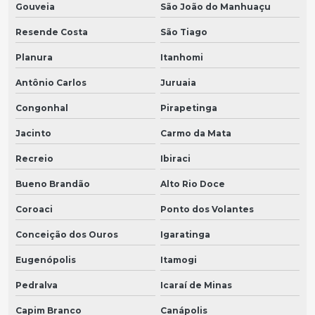
Gouveia
São João do Manhuaçu
Resende Costa
São Tiago
Planura
Itanhomi
Antônio Carlos
Juruaia
Congonhal
Pirapetinga
Jacinto
Carmo da Mata
Recreio
Ibiraci
Bueno Brandão
Alto Rio Doce
Coroaci
Ponto dos Volantes
Conceição dos Ouros
Igaratinga
Eugenópolis
Itamogi
Pedralva
Icaraí de Minas
Capim Branco
Canápolis