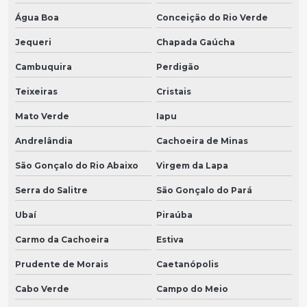
Água Boa
Conceição do Rio Verde
Jequeri
Chapada Gaúcha
Cambuquira
Perdigão
Teixeiras
Cristais
Mato Verde
Iapu
Andrelândia
Cachoeira de Minas
São Gonçalo do Rio Abaixo
Virgem da Lapa
Serra do Salitre
São Gonçalo do Pará
Ubaí
Piraúba
Carmo da Cachoeira
Estiva
Prudente de Morais
Caetanópolis
Cabo Verde
Campo do Meio