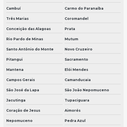
Cambuí
Carmo do Paranaíba
Três Marias
Coromandel
Conceição das Alagoas
Prata
Rio Pardo de Minas
Mutum
Santo Antônio do Monte
Novo Cruzeiro
Pitangui
Sacramento
Mantena
Elói Mendes
Campos Gerais
Camanducaia
São José da Lapa
São João Nepomuceno
Jacutinga
Tupaciguara
Coração de Jesus
Aimorés
Nepomuceno
Pedra Azul