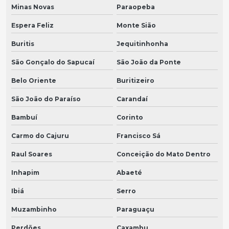
Minas Novas
Paraopeba
Espera Feliz
Monte Sião
Buritis
Jequitinhonha
São Gonçalo do Sapucaí
São João da Ponte
Belo Oriente
Buritizeiro
São João do Paraíso
Carandaí
Bambuí
Corinto
Carmo do Cajuru
Francisco Sá
Raul Soares
Conceição do Mato Dentro
Inhapim
Abaeté
Ibiá
Serro
Muzambinho
Paraguaçu
Perdões
Caxambu