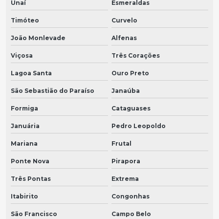
Unaí
Esmeraldas
Timóteo
Curvelo
João Monlevade
Alfenas
Viçosa
Três Corações
Lagoa Santa
Ouro Preto
São Sebastião do Paraíso
Janaúba
Formiga
Cataguases
Januária
Pedro Leopoldo
Mariana
Frutal
Ponte Nova
Pirapora
Três Pontas
Extrema
Itabirito
Congonhas
São Francisco
Campo Belo