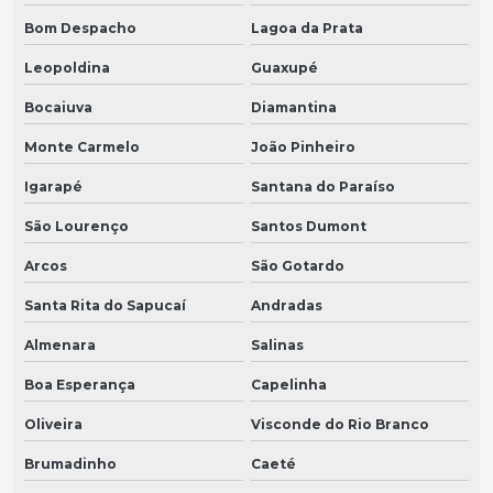
Bom Despacho
Lagoa da Prata
Leopoldina
Guaxupé
Bocaiuva
Diamantina
Monte Carmelo
João Pinheiro
Igarapé
Santana do Paraíso
São Lourenço
Santos Dumont
Arcos
São Gotardo
Santa Rita do Sapucaí
Andradas
Almenara
Salinas
Boa Esperança
Capelinha
Oliveira
Visconde do Rio Branco
Brumadinho
Caeté