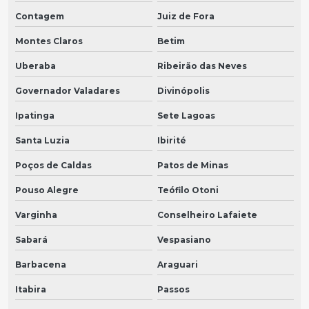
Contagem
Juiz de Fora
Montes Claros
Betim
Uberaba
Ribeirão das Neves
Governador Valadares
Divinópolis
Ipatinga
Sete Lagoas
Santa Luzia
Ibirité
Poços de Caldas
Patos de Minas
Pouso Alegre
Teófilo Otoni
Varginha
Conselheiro Lafaiete
Sabará
Vespasiano
Barbacena
Araguari
Itabira
Passos