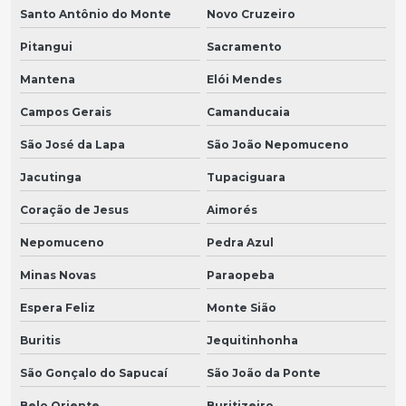
Santo Antônio do Monte
Novo Cruzeiro
Pitangui
Sacramento
Mantena
Elói Mendes
Campos Gerais
Camanducaia
São José da Lapa
São João Nepomuceno
Jacutinga
Tupaciguara
Coração de Jesus
Aimorés
Nepomuceno
Pedra Azul
Minas Novas
Paraopeba
Espera Feliz
Monte Sião
Buritis
Jequitinhonha
São Gonçalo do Sapucaí
São João da Ponte
Belo Oriente
Buritizeiro