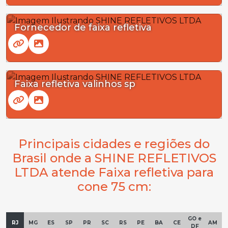
Fornecedor de faixa refletiva
Faixa refletiva valinhos sp
Principais cidades e regiões do
Brasil onde a SHINE REFLETIVOS
LTDA atende Faixa refletiva para
cone 75 cm:
GO e
RJ
MG
ES
SP
PR
SC
RS
PE
BA
CE
AM
DF