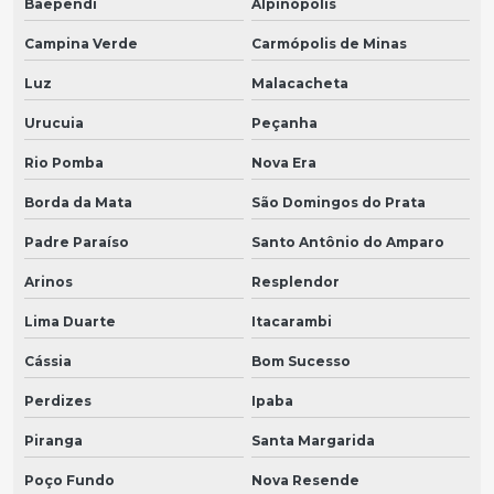
Baependi
Alpinópolis
Campina Verde
Carmópolis de Minas
Luz
Malacacheta
Urucuia
Peçanha
Rio Pomba
Nova Era
Borda da Mata
São Domingos do Prata
Padre Paraíso
Santo Antônio do Amparo
Arinos
Resplendor
Lima Duarte
Itacarambi
Cássia
Bom Sucesso
Perdizes
Ipaba
Piranga
Santa Margarida
Poço Fundo
Nova Resende