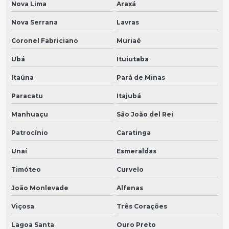
Nova Lima
Araxá
Nova Serrana
Lavras
Coronel Fabriciano
Muriaé
Ubá
Ituiutaba
Itaúna
Pará de Minas
Paracatu
Itajubá
Manhuaçu
São João del Rei
Patrocínio
Caratinga
Unaí
Esmeraldas
Timóteo
Curvelo
João Monlevade
Alfenas
Viçosa
Três Corações
Lagoa Santa
Ouro Preto