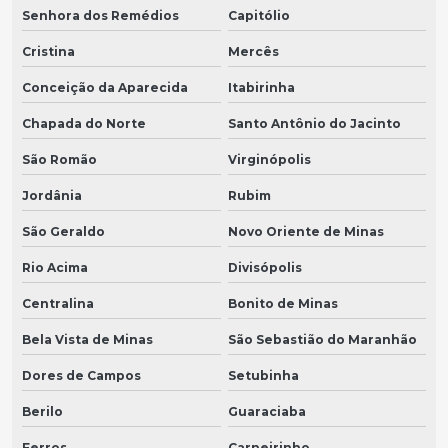
Senhora dos Remédios
Capitólio
Cristina
Mercês
Conceição da Aparecida
Itabirinha
Chapada do Norte
Santo Antônio do Jacinto
São Romão
Virginópolis
Jordânia
Rubim
São Geraldo
Novo Oriente de Minas
Rio Acima
Divisópolis
Centralina
Bonito de Minas
Bela Vista de Minas
São Sebastião do Maranhão
Dores de Campos
Setubinha
Berilo
Guaraciaba
Ferros
Carneirinho