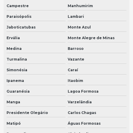
Campestre
Manhumirim
Paraisópolis
Lambari
Jaboticatubas
Monte Azul
Ervália
Monte Alegre de Minas
Medina
Barroso
Turmalina
Vazante
Simonésia
Caraí
Ipanema
Itaobim
Guaranésia
Lagoa Formosa
Manga
Varzelândia
Presidente Olegário
Carlos Chagas
Matipó
Águas Formosas