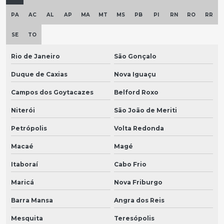
PA
AC
AL
AP
MA
MT
MS
PB
PI
RN
RO
RR
SE
TO
Rio de Janeiro
São Gonçalo
Duque de Caxias
Nova Iguaçu
Campos dos Goytacazes
Belford Roxo
Niterói
São João de Meriti
Petrópolis
Volta Redonda
Macaé
Magé
Itaboraí
Cabo Frio
Maricá
Nova Friburgo
Barra Mansa
Angra dos Reis
Mesquita
Teresópolis