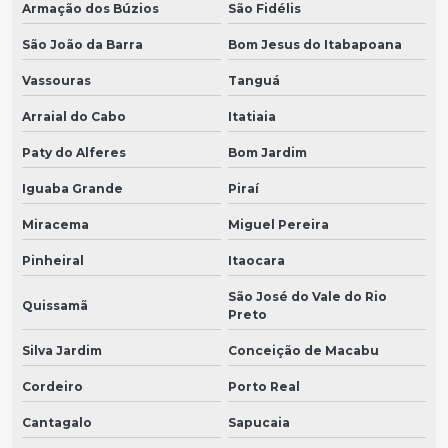
Armação dos Búzios
São Fidélis
São João da Barra
Bom Jesus do Itabapoana
Vassouras
Tanguá
Arraial do Cabo
Itatiaia
Paty do Alferes
Bom Jardim
Iguaba Grande
Piraí
Miracema
Miguel Pereira
Pinheiral
Itaocara
São José do Vale do Rio
Quissamã
Preto
Silva Jardim
Conceição de Macabu
Cordeiro
Porto Real
Cantagalo
Sapucaia