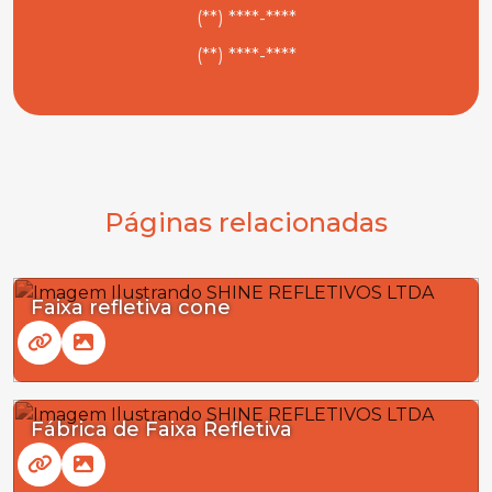
(**) ****-****
(**) ****-****
Páginas relacionadas
Faixa refletiva cone
Fábrica de Faixa Refletiva