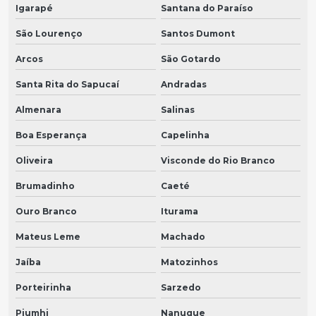
Igarapé
Santana do Paraíso
São Lourenço
Santos Dumont
Arcos
São Gotardo
Santa Rita do Sapucaí
Andradas
Almenara
Salinas
Boa Esperança
Capelinha
Oliveira
Visconde do Rio Branco
Brumadinho
Caeté
Ouro Branco
Iturama
Mateus Leme
Machado
Jaíba
Matozinhos
Porteirinha
Sarzedo
Piumhi
Nanuque