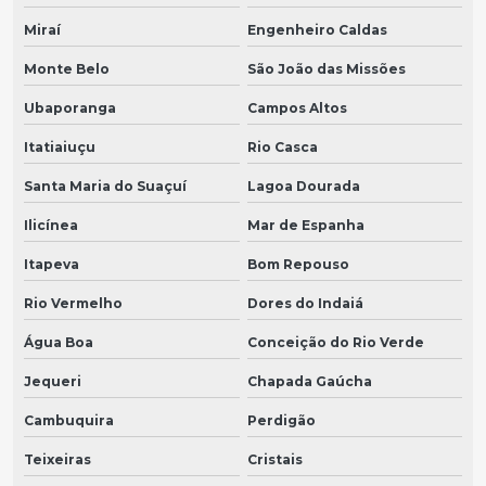
Miraí
Engenheiro Caldas
Monte Belo
São João das Missões
Ubaporanga
Campos Altos
Itatiaiuçu
Rio Casca
Santa Maria do Suaçuí
Lagoa Dourada
Ilicínea
Mar de Espanha
Itapeva
Bom Repouso
Rio Vermelho
Dores do Indaiá
Água Boa
Conceição do Rio Verde
Jequeri
Chapada Gaúcha
Cambuquira
Perdigão
Teixeiras
Cristais