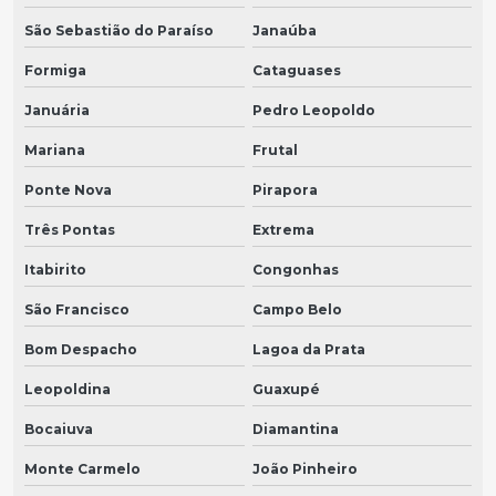
São Sebastião do Paraíso
Janaúba
Formiga
Cataguases
Januária
Pedro Leopoldo
Mariana
Frutal
Ponte Nova
Pirapora
Três Pontas
Extrema
Itabirito
Congonhas
São Francisco
Campo Belo
Bom Despacho
Lagoa da Prata
Leopoldina
Guaxupé
Bocaiuva
Diamantina
Monte Carmelo
João Pinheiro