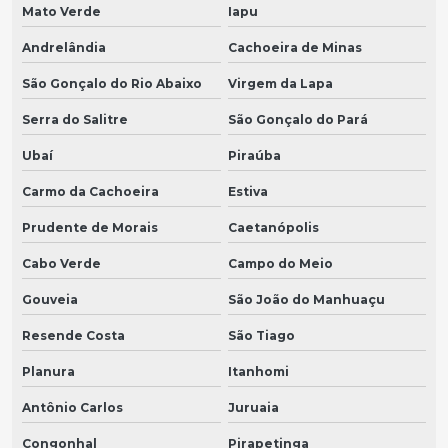
Mato Verde
Iapu
Andrelândia
Cachoeira de Minas
São Gonçalo do Rio Abaixo
Virgem da Lapa
Serra do Salitre
São Gonçalo do Pará
Ubaí
Piraúba
Carmo da Cachoeira
Estiva
Prudente de Morais
Caetanópolis
Cabo Verde
Campo do Meio
Gouveia
São João do Manhuaçu
Resende Costa
São Tiago
Planura
Itanhomi
Antônio Carlos
Juruaia
Congonhal
Pirapetinga