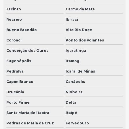
Jacinto
Carmo da Mata
Recreio
Ibiraci
Bueno Brandão
Alto Rio Doce
Coroaci
Ponto dos Volantes
Conceição dos Ouros
Igaratinga
Eugenópolis
Itamogi
Pedralva
Icaraí de Minas
Capim Branco
Canápolis
Urucânia
Ninheira
Porto Firme
Delta
Santa Maria de Itabira
Itaipé
Pedras de Maria da Cruz
Fervedouro