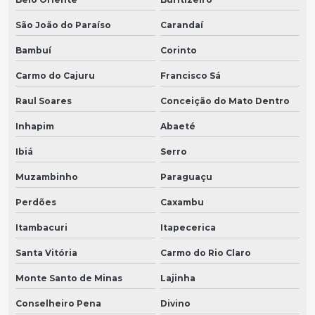
São João do Paraíso
Carandaí
Bambuí
Corinto
Carmo do Cajuru
Francisco Sá
Raul Soares
Conceição do Mato Dentro
Inhapim
Abaeté
Ibiá
Serro
Muzambinho
Paraguaçu
Perdões
Caxambu
Itambacuri
Itapecerica
Santa Vitória
Carmo do Rio Claro
Monte Santo de Minas
Lajinha
Conselheiro Pena
Divino