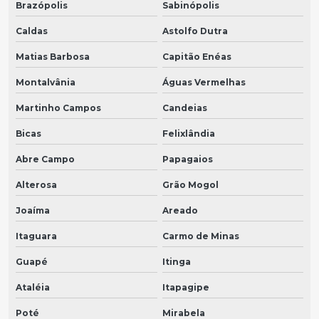
Brazópolis
Sabinópolis
Caldas
Astolfo Dutra
Matias Barbosa
Capitão Enéas
Montalvânia
Águas Vermelhas
Martinho Campos
Candeias
Bicas
Felixlândia
Abre Campo
Papagaios
Alterosa
Grão Mogol
Joaíma
Areado
Itaguara
Carmo de Minas
Guapé
Itinga
Ataléia
Itapagipe
Poté
Mirabela