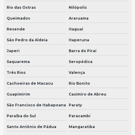
Rio das Ostras
Nilópolis
Queimados
Araruama
Resende
Itaguaí
São Pedro da Aldeia
Itaperuna
Japeri
Barra do Piraí
Saquarema
Seropédica
Três Rios
Valença
Cachoeiras de Macacu
Rio Bonito
Guapimirim
Casimiro de Abreu
São Francisco de Itabapoana
Paraty
Paraíba do Sul
Paracambi
Santo Antônio de Pádua
Mangaratiba