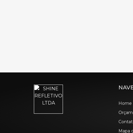
NAV
Home
Orçam
Contat
Mapa d