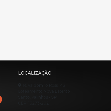
LOCALIZAÇÃO
R. Valdomiro Rossi, 43
Loteamento Nova Espírito
Santo, Valinhos - SP
CEP: 13273-202