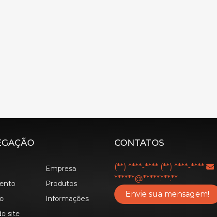
EGAÇÃO
CONTATOS
(**) ****-****
(**) ****-****
Empresa
******@*****.***.**
ento
Produtos
Envie sua mensagem!
o
Informações
o site