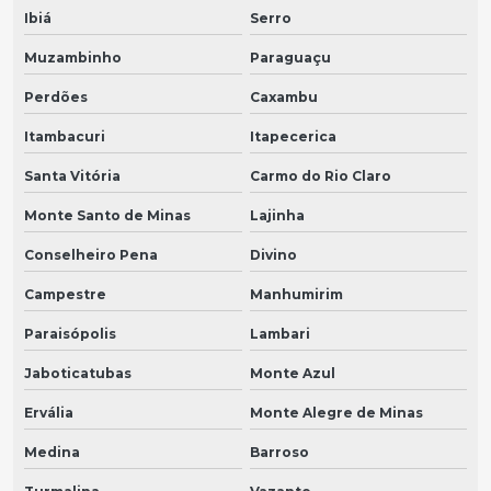
Ibiá
Serro
Muzambinho
Paraguaçu
Perdões
Caxambu
Itambacuri
Itapecerica
Santa Vitória
Carmo do Rio Claro
Monte Santo de Minas
Lajinha
Conselheiro Pena
Divino
Campestre
Manhumirim
Paraisópolis
Lambari
Jaboticatubas
Monte Azul
Ervália
Monte Alegre de Minas
Medina
Barroso