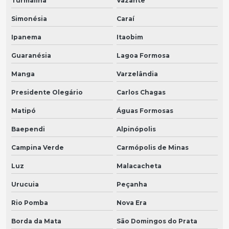
Turmalina
Vazante
Simonésia
Caraí
Ipanema
Itaobim
Guaranésia
Lagoa Formosa
Manga
Varzelândia
Presidente Olegário
Carlos Chagas
Matipó
Águas Formosas
Baependi
Alpinópolis
Campina Verde
Carmópolis de Minas
Luz
Malacacheta
Urucuia
Peçanha
Rio Pomba
Nova Era
Borda da Mata
São Domingos do Prata