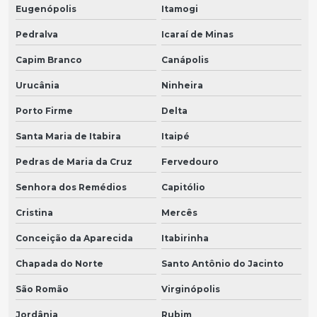
Eugenópolis
Itamogi
Pedralva
Icaraí de Minas
Capim Branco
Canápolis
Urucânia
Ninheira
Porto Firme
Delta
Santa Maria de Itabira
Itaipé
Pedras de Maria da Cruz
Fervedouro
Senhora dos Remédios
Capitólio
Cristina
Mercês
Conceição da Aparecida
Itabirinha
Chapada do Norte
Santo Antônio do Jacinto
São Romão
Virginópolis
Jordânia
Rubim