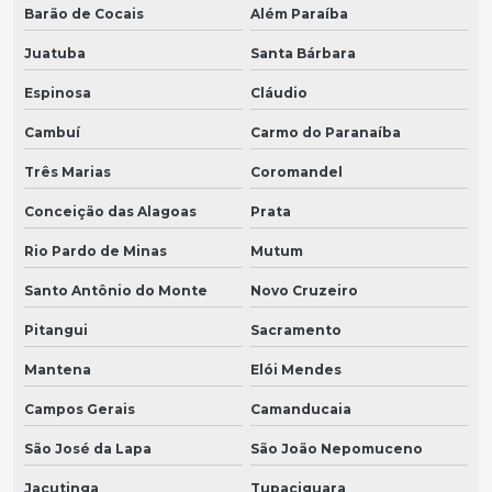
Barão de Cocais
Além Paraíba
Juatuba
Santa Bárbara
Espinosa
Cláudio
Cambuí
Carmo do Paranaíba
Três Marias
Coromandel
Conceição das Alagoas
Prata
Rio Pardo de Minas
Mutum
Santo Antônio do Monte
Novo Cruzeiro
Pitangui
Sacramento
Mantena
Elói Mendes
Campos Gerais
Camanducaia
São José da Lapa
São João Nepomuceno
Jacutinga
Tupaciguara