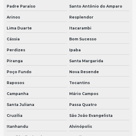
Padre Paraíso
Santo Antônio do Amparo
Arinos
Resplendor
Lima Duarte
Itacarambi
Cássia
Bom Sucesso
Perdizes
Ipaba
Piranga
Santa Margarida
Poço Fundo
Nova Resende
Raposos
Tocantins
Campanha
Mário Campos
Santa Juliana
Passa Quatro
Cruzília
São João Evangelista
Itanhandu
Alvinópolis