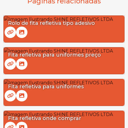
Páginas relacionadas
Rolo de fita refletiva tipo adesivo
Fita refletiva para uniformes preço
Fita refletiva para uniformes
Fita refletiva onde comprar