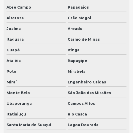
Abre Campo
Papagaios
Alterosa
Grão Mogol
Joaíma
Areado
Itaguara
Carmo de Minas
Guapé
Itinga
Ataléia
Itapagipe
Poté
Mirabela
Miraí
Engenheiro Caldas
Monte Belo
São João das Missões
Ubaporanga
Campos Altos
Itatiaiuçu
Rio Casca
Santa Maria do Suaçuí
Lagoa Dourada