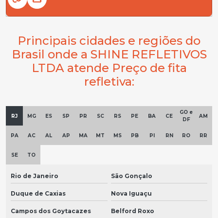
Principais cidades e regiões do
Brasil onde a SHINE REFLETIVOS
LTDA atende Preço de fita
refletiva:
GO e
RJ
MG
ES
SP
PR
SC
RS
PE
BA
CE
AM
DF
PA
AC
AL
AP
MA
MT
MS
PB
PI
RN
RO
RR
SE
TO
Rio de Janeiro
São Gonçalo
Duque de Caxias
Nova Iguaçu
Campos dos Goytacazes
Belford Roxo