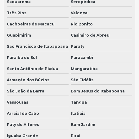
Saquarema
Seropédica
Três Rios
Valença
Cachoeiras de Macacu
Rio Bonito
Guapimirim
Casimiro de Abreu
São Francisco de Itabapoana
Paraty
Paraíba do Sul
Paracambi
Santo Antônio de Pádua
Mangaratiba
Armação dos Búzios
São Fidélis
São João da Barra
Bom Jesus do Itabapoana
Vassouras
Tanguá
Arraial do Cabo
Itatiaia
Paty do Alferes
Bom Jardim
Iguaba Grande
Piraí