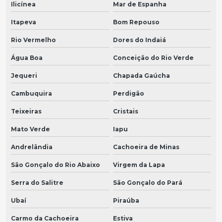
Ilicínea
Mar de Espanha
Itapeva
Bom Repouso
Rio Vermelho
Dores do Indaiá
Água Boa
Conceição do Rio Verde
Jequeri
Chapada Gaúcha
Cambuquira
Perdigão
Teixeiras
Cristais
Mato Verde
Iapu
Andrelândia
Cachoeira de Minas
São Gonçalo do Rio Abaixo
Virgem da Lapa
Serra do Salitre
São Gonçalo do Pará
Ubaí
Piraúba
Carmo da Cachoeira
Estiva