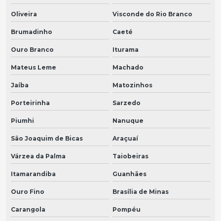
Oliveira
Visconde do Rio Branco
Brumadinho
Caeté
Ouro Branco
Iturama
Mateus Leme
Machado
Jaíba
Matozinhos
Porteirinha
Sarzedo
Piumhi
Nanuque
São Joaquim de Bicas
Araçuaí
Várzea da Palma
Taiobeiras
Itamarandiba
Guanhães
Ouro Fino
Brasília de Minas
Carangola
Pompéu