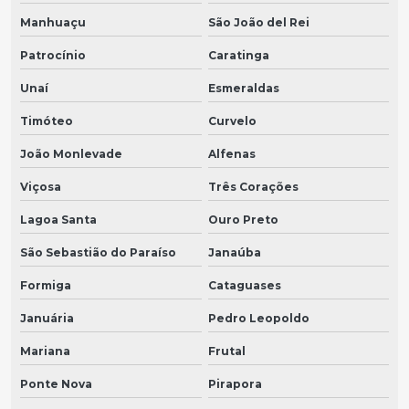
Manhuaçu
São João del Rei
Patrocínio
Caratinga
Unaí
Esmeraldas
Timóteo
Curvelo
João Monlevade
Alfenas
Viçosa
Três Corações
Lagoa Santa
Ouro Preto
São Sebastião do Paraíso
Janaúba
Formiga
Cataguases
Januária
Pedro Leopoldo
Mariana
Frutal
Ponte Nova
Pirapora