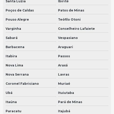
Santa Luzia
Ibirité
Poços de Caldas
Patos de Minas
Pouso Alegre
Teófilo Otoni
Varginha
Conselheiro Lafaiete
Sabará
Vespasiano
Barbacena
Araguari
Itabira
Passos
Nova Lima
Araxá
Nova Serrana
Lavras
Coronel Fabriciano
Muriaé
Ubá
Ituiutaba
Itaúna
Pará de Minas
Paracatu
Itajubá