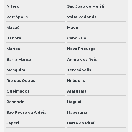
Niterói
São João de Meriti
Petrópolis
Volta Redonda
Macaé
Magé
Itaboraí
Cabo Frio
Maricá
Nova Friburgo
Barra Mansa
Angra dos Reis
Mesquita
Teresópolis
Rio das Ostras
Nilópolis
Queimados
Araruama
Resende
Itaguaí
São Pedro da Aldeia
Itaperuna
Japeri
Barra do Piraí