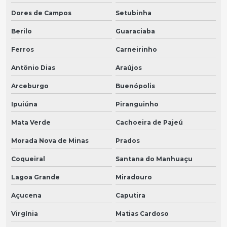
Dores de Campos
Setubinha
Berilo
Guaraciaba
Ferros
Carneirinho
Antônio Dias
Araújos
Arceburgo
Buenópolis
Ipuiúna
Piranguinho
Mata Verde
Cachoeira de Pajeú
Morada Nova de Minas
Prados
Coqueiral
Santana do Manhuaçu
Lagoa Grande
Miradouro
Açucena
Caputira
Virgínia
Matias Cardoso