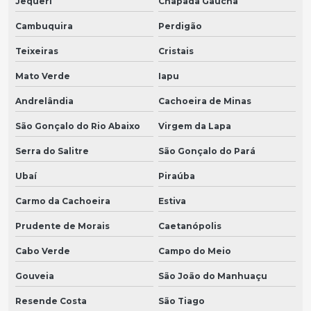
Jequeri
Chapada Gaúcha
Cambuquira
Perdigão
Teixeiras
Cristais
Mato Verde
Iapu
Andrelândia
Cachoeira de Minas
São Gonçalo do Rio Abaixo
Virgem da Lapa
Serra do Salitre
São Gonçalo do Pará
Ubaí
Piraúba
Carmo da Cachoeira
Estiva
Prudente de Morais
Caetanópolis
Cabo Verde
Campo do Meio
Gouveia
São João do Manhuaçu
Resende Costa
São Tiago