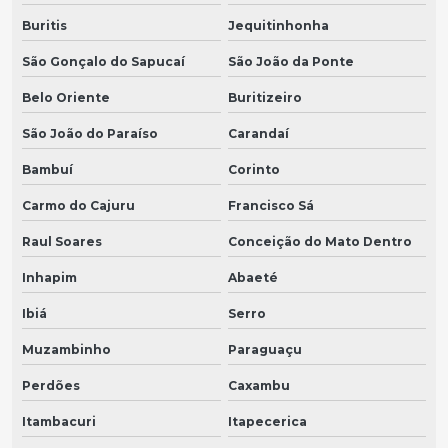
Buritis
Jequitinhonha
São Gonçalo do Sapucaí
São João da Ponte
Belo Oriente
Buritizeiro
São João do Paraíso
Carandaí
Bambuí
Corinto
Carmo do Cajuru
Francisco Sá
Raul Soares
Conceição do Mato Dentro
Inhapim
Abaeté
Ibiá
Serro
Muzambinho
Paraguaçu
Perdões
Caxambu
Itambacuri
Itapecerica