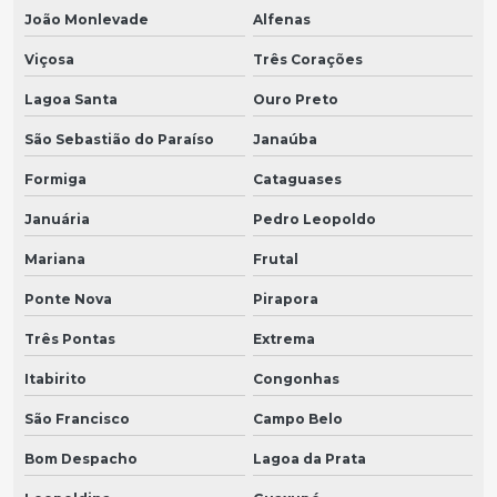
João Monlevade
Alfenas
Viçosa
Três Corações
Lagoa Santa
Ouro Preto
São Sebastião do Paraíso
Janaúba
Formiga
Cataguases
Januária
Pedro Leopoldo
Mariana
Frutal
Ponte Nova
Pirapora
Três Pontas
Extrema
Itabirito
Congonhas
São Francisco
Campo Belo
Bom Despacho
Lagoa da Prata