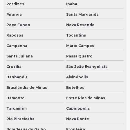
Perdizes
Ipaba
Piranga
Santa Margarida
Poço Fundo
Nova Resende
Raposos
Tocantins
Campanha
Mário Campos
Santa Juliana
Passa Quatro
Cruzília
São João Evangelista
Itanhandu
Alvinópolis
Brasilândia de Minas
Botelhos
Itamonte
Entre Rios de Minas
Tarumirim
Capinópolis
Rio Piracicaba
Nova Ponte
Bom Jesus do Galho
Fronteira