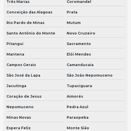
Três Marias
Coromandel
Conceição das Alagoas
Prata
Rio Pardo de Minas
Mutum
Santo Antônio do Monte
Novo Cruzeiro
Pitangui
Sacramento
Mantena
Elói Mendes
Campos Gerais
Camanducaia
São José da Lapa
São João Nepomuceno
Jacutinga
Tupaciguara
Coração de Jesus
Aimorés
Nepomuceno
Pedra Azul
Minas Novas
Paraopeba
Espera Feliz
Monte Sião