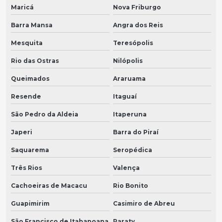
Maricá
Nova Friburgo
Barra Mansa
Angra dos Reis
Mesquita
Teresópolis
Rio das Ostras
Nilópolis
Queimados
Araruama
Resende
Itaguaí
São Pedro da Aldeia
Itaperuna
Japeri
Barra do Piraí
Saquarema
Seropédica
Três Rios
Valença
Cachoeiras de Macacu
Rio Bonito
Guapimirim
Casimiro de Abreu
São Francisco de Itabapoana
Paraty