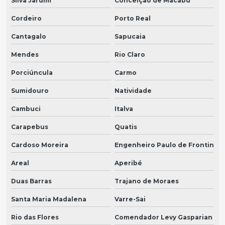
Silva Jardim
Conceição de Macabu
Cordeiro
Porto Real
Cantagalo
Sapucaia
Mendes
Rio Claro
Porciúncula
Carmo
Sumidouro
Natividade
Cambuci
Italva
Carapebus
Quatis
Cardoso Moreira
Engenheiro Paulo de Frontin
Areal
Aperibé
Duas Barras
Trajano de Moraes
Santa Maria Madalena
Varre-Sai
Rio das Flores
Comendador Levy Gasparian