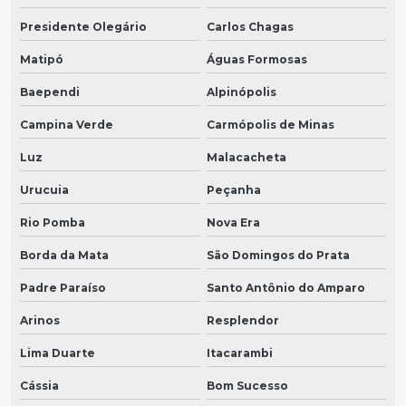
Presidente Olegário
Carlos Chagas
Matipó
Águas Formosas
Baependi
Alpinópolis
Campina Verde
Carmópolis de Minas
Luz
Malacacheta
Urucuia
Peçanha
Rio Pomba
Nova Era
Borda da Mata
São Domingos do Prata
Padre Paraíso
Santo Antônio do Amparo
Arinos
Resplendor
Lima Duarte
Itacarambi
Cássia
Bom Sucesso