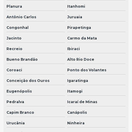
Planura
Itanhomi
Antônio Carlos
Juruaia
Congonhal
Pirapetinga
Jacinto
Carmo da Mata
Recreio
Ibiraci
Bueno Brandão
Alto Rio Doce
Coroaci
Ponto dos Volantes
Conceição dos Ouros
Igaratinga
Eugenópolis
Itamogi
Pedralva
Icaraí de Minas
Capim Branco
Canápolis
Urucânia
Ninheira