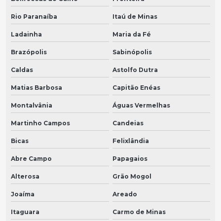
Rio Paranaíba
Itaú de Minas
Ladainha
Maria da Fé
Brazópolis
Sabinópolis
Caldas
Astolfo Dutra
Matias Barbosa
Capitão Enéas
Montalvânia
Águas Vermelhas
Martinho Campos
Candeias
Bicas
Felixlândia
Abre Campo
Papagaios
Alterosa
Grão Mogol
Joaíma
Areado
Itaguara
Carmo de Minas