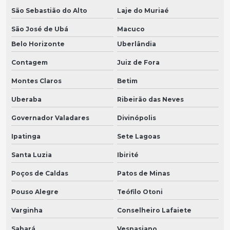
São Sebastião do Alto
Laje do Muriaé
São José de Ubá
Macuco
Belo Horizonte
Uberlândia
Contagem
Juiz de Fora
Montes Claros
Betim
Uberaba
Ribeirão das Neves
Governador Valadares
Divinópolis
Ipatinga
Sete Lagoas
Santa Luzia
Ibirité
Poços de Caldas
Patos de Minas
Pouso Alegre
Teófilo Otoni
Varginha
Conselheiro Lafaiete
Sabará
Vespasiano