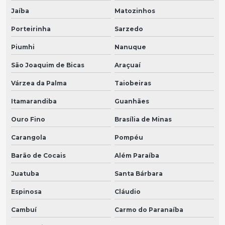
Jaíba
Matozinhos
Porteirinha
Sarzedo
Piumhi
Nanuque
São Joaquim de Bicas
Araçuaí
Várzea da Palma
Taiobeiras
Itamarandiba
Guanhães
Ouro Fino
Brasília de Minas
Carangola
Pompéu
Barão de Cocais
Além Paraíba
Juatuba
Santa Bárbara
Espinosa
Cláudio
Cambuí
Carmo do Paranaíba