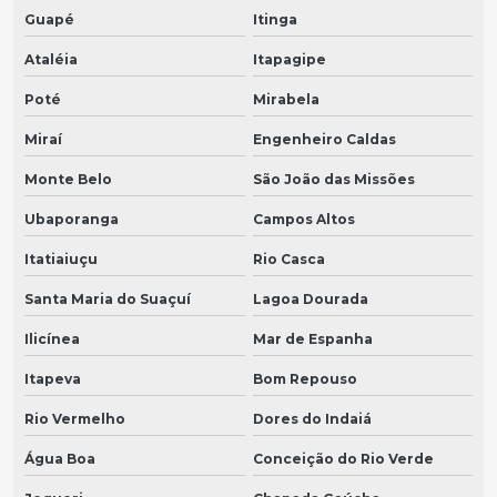
Guapé
Itinga
Ataléia
Itapagipe
Poté
Mirabela
Miraí
Engenheiro Caldas
Monte Belo
São João das Missões
Ubaporanga
Campos Altos
Itatiaiuçu
Rio Casca
Santa Maria do Suaçuí
Lagoa Dourada
Ilicínea
Mar de Espanha
Itapeva
Bom Repouso
Rio Vermelho
Dores do Indaiá
Água Boa
Conceição do Rio Verde