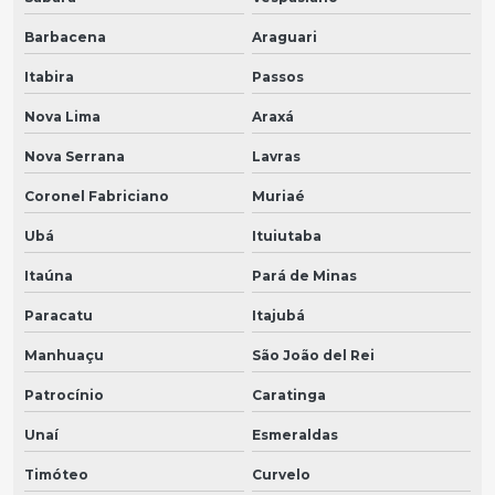
Barbacena
Araguari
Itabira
Passos
Nova Lima
Araxá
Nova Serrana
Lavras
Coronel Fabriciano
Muriaé
Ubá
Ituiutaba
Itaúna
Pará de Minas
Paracatu
Itajubá
Manhuaçu
São João del Rei
Patrocínio
Caratinga
Unaí
Esmeraldas
Timóteo
Curvelo