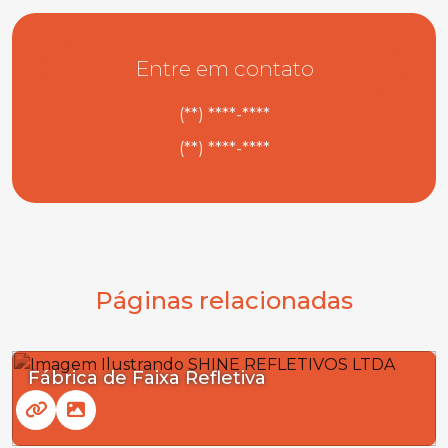
Entre em contato
(**) ****-****
(**) ****-****
Páginas relacionadas
Fábrica de Faixa Refletiva