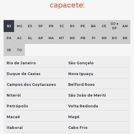
capacete:
GO e
RJ
MG
ES
SP
PR
SC
RS
PE
BA
CE
AM
DF
PA
AC
AL
AP
MA
MT
MS
PB
PI
RN
RO
RR
SE
TO
Rio de Janeiro
São Gonçalo
Duque de Caxias
Nova Iguaçu
Campos dos Goytacazes
Belford Roxo
Niterói
São João de Meriti
Petrópolis
Volta Redonda
Macaé
Magé
Itaboraí
Cabo Frio