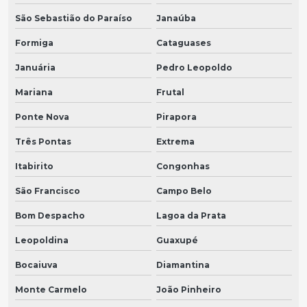
São Sebastião do Paraíso
Janaúba
Formiga
Cataguases
Januária
Pedro Leopoldo
Mariana
Frutal
Ponte Nova
Pirapora
Três Pontas
Extrema
Itabirito
Congonhas
São Francisco
Campo Belo
Bom Despacho
Lagoa da Prata
Leopoldina
Guaxupé
Bocaiuva
Diamantina
Monte Carmelo
João Pinheiro