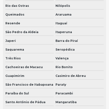
Rio das Ostras
Nilópolis
Queimados
Araruama
Resende
Itaguaí
São Pedro da Aldeia
Itaperuna
Japeri
Barra do Piraí
Saquarema
Seropédica
Três Rios
Valença
Cachoeiras de Macacu
Rio Bonito
Guapimirim
Casimiro de Abreu
São Francisco de Itabapoana
Paraty
Paraíba do Sul
Paracambi
Santo Antônio de Pádua
Mangaratiba