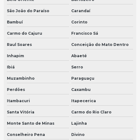
São João do Paraíso
Carandaí
Bambuí
Corinto
Carmo do Cajuru
Francisco Sá
Raul Soares
Conceição do Mato Dentro
Inhapim
Abaeté
Ibiá
Serro
Muzambinho
Paraguaçu
Perdões
Caxambu
Itambacuri
Itapecerica
Santa Vitória
Carmo do Rio Claro
Monte Santo de Minas
Lajinha
Conselheiro Pena
Divino