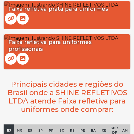
Faixa refletiva prata para uniformes
Faixa refletiva para uniformes
profissionais
Principais cidades e regiões do
Brasil onde a SHINE REFLETIVOS
LTDA atende Faixa refletiva para
uniformes onde comprar:
GO e
RJ
MG
ES
SP
PR
SC
RS
PE
BA
CE
AM
DF