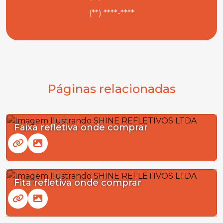
(**) ****-****
Páginas relacionadas
Faixa refletiva onde comprar
Fita refletiva onde comprar