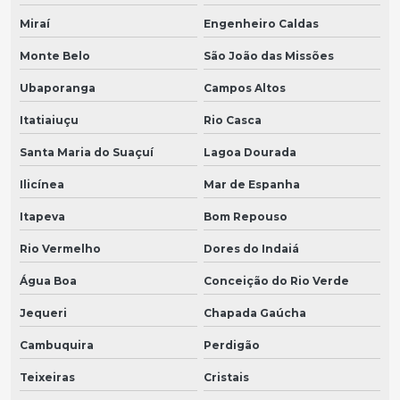
Miraí
Engenheiro Caldas
Monte Belo
São João das Missões
Ubaporanga
Campos Altos
Itatiaiuçu
Rio Casca
Santa Maria do Suaçuí
Lagoa Dourada
Ilicínea
Mar de Espanha
Itapeva
Bom Repouso
Rio Vermelho
Dores do Indaiá
Água Boa
Conceição do Rio Verde
Jequeri
Chapada Gaúcha
Cambuquira
Perdigão
Teixeiras
Cristais