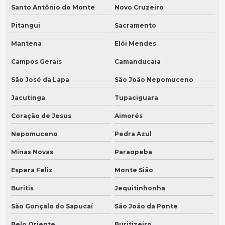
Santo Antônio do Monte
Novo Cruzeiro
Pitangui
Sacramento
Mantena
Elói Mendes
Campos Gerais
Camanducaia
São José da Lapa
São João Nepomuceno
Jacutinga
Tupaciguara
Coração de Jesus
Aimorés
Nepomuceno
Pedra Azul
Minas Novas
Paraopeba
Espera Feliz
Monte Sião
Buritis
Jequitinhonha
São Gonçalo do Sapucaí
São João da Ponte
Belo Oriente
Buritizeiro