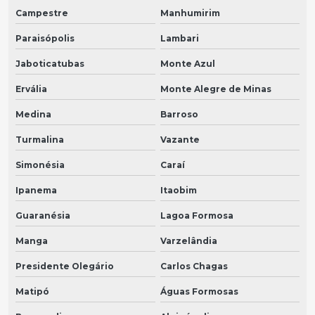
Campestre
Manhumirim
Paraisópolis
Lambari
Jaboticatubas
Monte Azul
Ervália
Monte Alegre de Minas
Medina
Barroso
Turmalina
Vazante
Simonésia
Caraí
Ipanema
Itaobim
Guaranésia
Lagoa Formosa
Manga
Varzelândia
Presidente Olegário
Carlos Chagas
Matipó
Águas Formosas