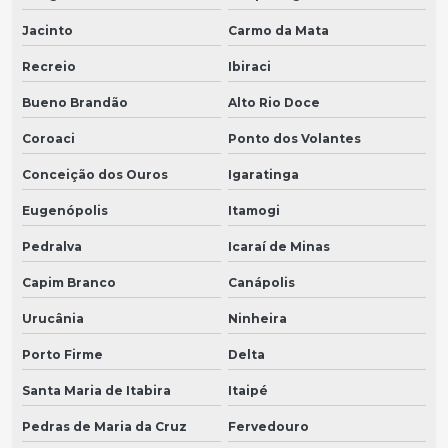
Jacinto
Carmo da Mata
Recreio
Ibiraci
Bueno Brandão
Alto Rio Doce
Coroaci
Ponto dos Volantes
Conceição dos Ouros
Igaratinga
Eugenópolis
Itamogi
Pedralva
Icaraí de Minas
Capim Branco
Canápolis
Urucânia
Ninheira
Porto Firme
Delta
Santa Maria de Itabira
Itaipé
Pedras de Maria da Cruz
Fervedouro