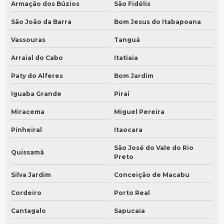
Armação dos Búzios
São Fidélis
São João da Barra
Bom Jesus do Itabapoana
Vassouras
Tanguá
Arraial do Cabo
Itatiaia
Paty do Alferes
Bom Jardim
Iguaba Grande
Piraí
Miracema
Miguel Pereira
Pinheiral
Itaocara
São José do Vale do Rio
Quissamã
Preto
Silva Jardim
Conceição de Macabu
Cordeiro
Porto Real
Cantagalo
Sapucaia