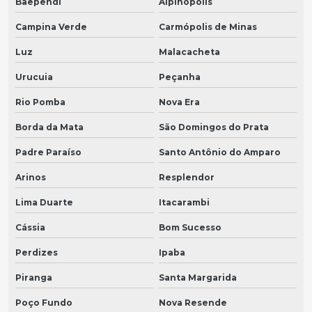
Baependi
Alpinópolis
Campina Verde
Carmópolis de Minas
Luz
Malacacheta
Urucuia
Peçanha
Rio Pomba
Nova Era
Borda da Mata
São Domingos do Prata
Padre Paraíso
Santo Antônio do Amparo
Arinos
Resplendor
Lima Duarte
Itacarambi
Cássia
Bom Sucesso
Perdizes
Ipaba
Piranga
Santa Margarida
Poço Fundo
Nova Resende