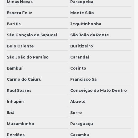
Minas Novas
Paraopeba
Espera Feliz
Monte Sião
Buritis
Jequitinhonha
São Gonçalo do Sapucaí
São João da Ponte
Belo Oriente
Buritizeiro
São João do Paraíso
Carandaí
Bambuí
Corinto
Carmo do Cajuru
Francisco Sá
Raul Soares
Conceição do Mato Dentro
Inhapim
Abaeté
Ibiá
Serro
Muzambinho
Paraguaçu
Perdões
Caxambu