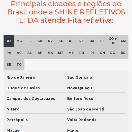
Principais cidades e regiões do
Brasil onde a SHINE REFLETIVOS
LTDA atende Fita refletiva:
GO e
RJ
MG
ES
SP
PR
SC
RS
PE
BA
CE
AM
DF
PA
AC
AL
AP
MA
MT
MS
PB
PI
RN
RO
RR
SE
TO
Rio de Janeiro
São Gonçalo
Duque de Caxias
Nova Iguaçu
Campos dos Goytacazes
Belford Roxo
Niterói
São João de Meriti
Petrópolis
Volta Redonda
Macaé
Magé