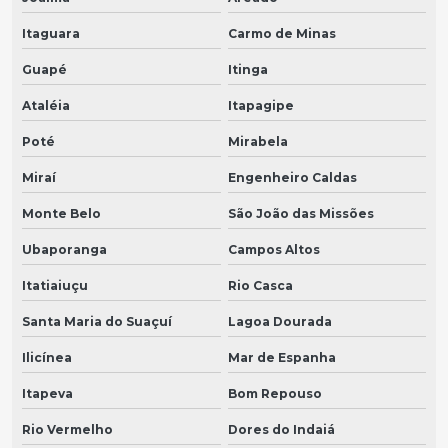
Itaguara
Carmo de Minas
Guapé
Itinga
Ataléia
Itapagipe
Poté
Mirabela
Miraí
Engenheiro Caldas
Monte Belo
São João das Missões
Ubaporanga
Campos Altos
Itatiaiuçu
Rio Casca
Santa Maria do Suaçuí
Lagoa Dourada
Ilicínea
Mar de Espanha
Itapeva
Bom Repouso
Rio Vermelho
Dores do Indaiá