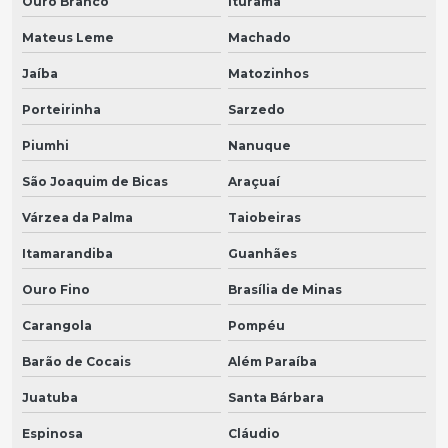
Ouro Branco
Iturama
Mateus Leme
Machado
Jaíba
Matozinhos
Porteirinha
Sarzedo
Piumhi
Nanuque
São Joaquim de Bicas
Araçuaí
Várzea da Palma
Taiobeiras
Itamarandiba
Guanhães
Ouro Fino
Brasília de Minas
Carangola
Pompéu
Barão de Cocais
Além Paraíba
Juatuba
Santa Bárbara
Espinosa
Cláudio