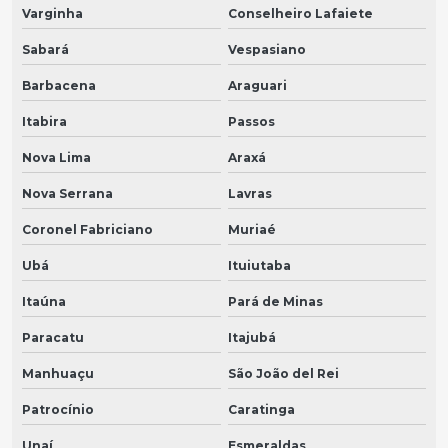
Varginha
Conselheiro Lafaiete
Sabará
Vespasiano
Barbacena
Araguari
Itabira
Passos
Nova Lima
Araxá
Nova Serrana
Lavras
Coronel Fabriciano
Muriaé
Ubá
Ituiutaba
Itaúna
Pará de Minas
Paracatu
Itajubá
Manhuaçu
São João del Rei
Patrocínio
Caratinga
Unaí
Esmeraldas