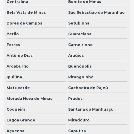
Centralina
Bonito de Minas
Bela Vista de Minas
São Sebastião do Maranhão
Dores de Campos
Setubinha
Berilo
Guaraciaba
Ferros
Carneirinho
Antônio Dias
Araújos
Arceburgo
Buenópolis
Ipuiúna
Piranguinho
Mata Verde
Cachoeira de Pajeú
Morada Nova de Minas
Prados
Coqueiral
Santana do Manhuaçu
Lagoa Grande
Miradouro
Açucena
Caputira