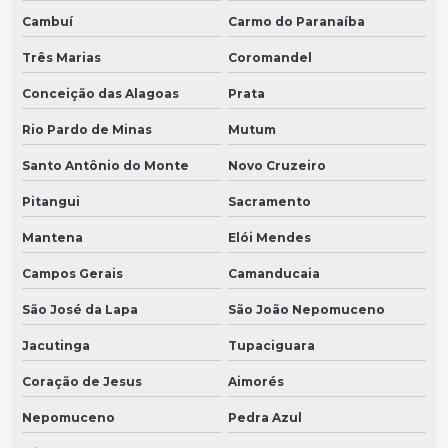
Cambuí
Carmo do Paranaíba
Três Marias
Coromandel
Conceição das Alagoas
Prata
Rio Pardo de Minas
Mutum
Santo Antônio do Monte
Novo Cruzeiro
Pitangui
Sacramento
Mantena
Elói Mendes
Campos Gerais
Camanducaia
São José da Lapa
São João Nepomuceno
Jacutinga
Tupaciguara
Coração de Jesus
Aimorés
Nepomuceno
Pedra Azul