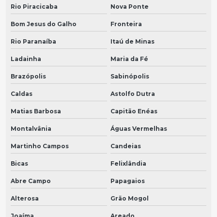
Rio Piracicaba
Nova Ponte
Bom Jesus do Galho
Fronteira
Rio Paranaíba
Itaú de Minas
Ladainha
Maria da Fé
Brazópolis
Sabinópolis
Caldas
Astolfo Dutra
Matias Barbosa
Capitão Enéas
Montalvânia
Águas Vermelhas
Martinho Campos
Candeias
Bicas
Felixlândia
Abre Campo
Papagaios
Alterosa
Grão Mogol
Joaíma
Areado