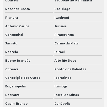
Gouveia
São João do Manhuaçu
Resende Costa
São Tiago
Planura
Itanhomi
Antônio Carlos
Juruaia
Congonhal
Pirapetinga
Jacinto
Carmo da Mata
Recreio
Ibiraci
Bueno Brandão
Alto Rio Doce
Coroaci
Ponto dos Volantes
Conceição dos Ouros
Igaratinga
Eugenópolis
Itamogi
Pedralva
Icaraí de Minas
Capim Branco
Canápolis