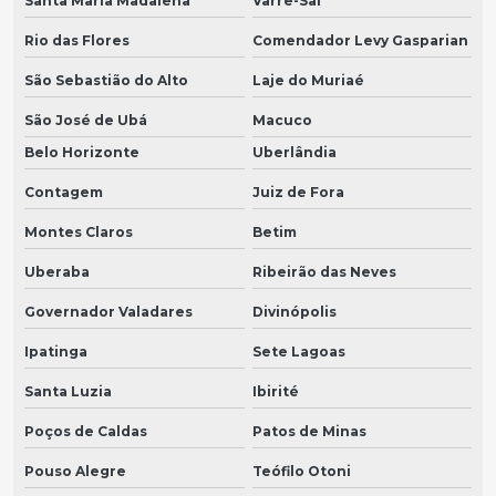
Santa Maria Madalena
Varre-Sai
Rio das Flores
Comendador Levy Gasparian
São Sebastião do Alto
Laje do Muriaé
São José de Ubá
Macuco
Belo Horizonte
Uberlândia
Contagem
Juiz de Fora
Montes Claros
Betim
Uberaba
Ribeirão das Neves
Governador Valadares
Divinópolis
Ipatinga
Sete Lagoas
Santa Luzia
Ibirité
Poços de Caldas
Patos de Minas
Pouso Alegre
Teófilo Otoni