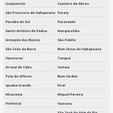
Guapimirim
Casimiro de Abreu
São Francisco de Itabapoana
Paraty
Paraíba do Sul
Paracambi
Santo Antônio de Pádua
Mangaratiba
Armação dos Búzios
São Fidélis
São João da Barra
Bom Jesus do Itabapoana
Vassouras
Tanguá
Arraial do Cabo
Itatiaia
Paty do Alferes
Bom Jardim
Iguaba Grande
Piraí
Miracema
Miguel Pereira
Pinheiral
Itaocara
São José do Vale do Rio