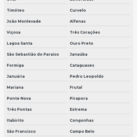
Timóteo
Curvelo
João Monlevade
Alfenas
Viçosa
Três Corações
Lagoa Santa
Ouro Preto
São Sebastião do Paraíso
Janaúba
Formiga
Cataguases
Januária
Pedro Leopoldo
Mariana
Frutal
Ponte Nova
Pirapora
Três Pontas
Extrema
Itabirito
Congonhas
São Francisco
Campo Belo