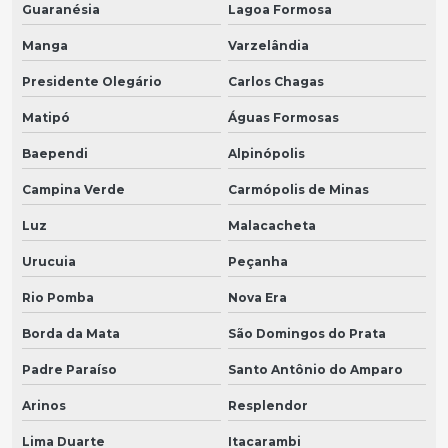
Guaranésia
Lagoa Formosa
Manga
Varzelândia
Presidente Olegário
Carlos Chagas
Matipó
Águas Formosas
Baependi
Alpinópolis
Campina Verde
Carmópolis de Minas
Luz
Malacacheta
Urucuia
Peçanha
Rio Pomba
Nova Era
Borda da Mata
São Domingos do Prata
Padre Paraíso
Santo Antônio do Amparo
Arinos
Resplendor
Lima Duarte
Itacarambi