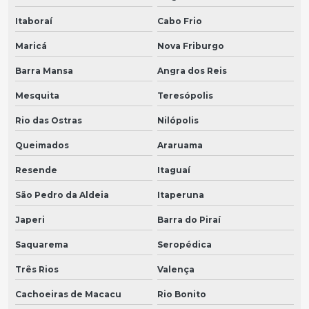
Itaboraí
Cabo Frio
Maricá
Nova Friburgo
Barra Mansa
Angra dos Reis
Mesquita
Teresópolis
Rio das Ostras
Nilópolis
Queimados
Araruama
Resende
Itaguaí
São Pedro da Aldeia
Itaperuna
Japeri
Barra do Piraí
Saquarema
Seropédica
Três Rios
Valença
Cachoeiras de Macacu
Rio Bonito