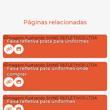
Páginas relacionadas
Faixa refletiva prata para uniformes
Faixa refletiva para uniformes onde
comprar
Faixa refletiva para uniformes