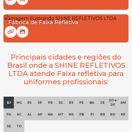
Fábrica de Faixa Refletiva
Principais cidades e regiões do
Brasil onde a SHINE REFLETIVOS
LTDA atende Faixa refletiva para
uniformes profissionais:
GO e
RJ
MG
ES
SP
PR
SC
RS
PE
BA
CE
AM
DF
PA
AC
AL
AP
MA
MT
MS
PB
PI
RN
RO
RR
SE
TO