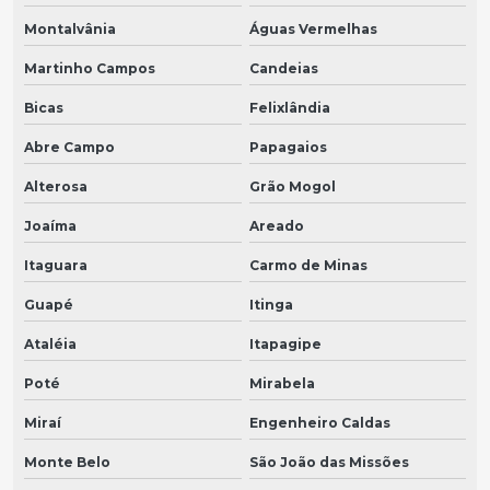
Montalvânia
Águas Vermelhas
Martinho Campos
Candeias
Bicas
Felixlândia
Abre Campo
Papagaios
Alterosa
Grão Mogol
Joaíma
Areado
Itaguara
Carmo de Minas
Guapé
Itinga
Ataléia
Itapagipe
Poté
Mirabela
Miraí
Engenheiro Caldas
Monte Belo
São João das Missões