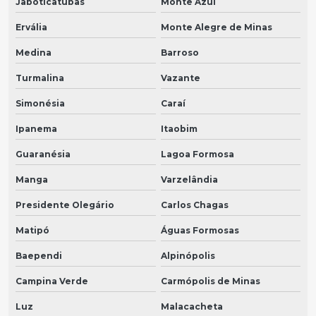
Jaboticatubas
Monte Azul
Ervália
Monte Alegre de Minas
Medina
Barroso
Turmalina
Vazante
Simonésia
Caraí
Ipanema
Itaobim
Guaranésia
Lagoa Formosa
Manga
Varzelândia
Presidente Olegário
Carlos Chagas
Matipó
Águas Formosas
Baependi
Alpinópolis
Campina Verde
Carmópolis de Minas
Luz
Malacacheta