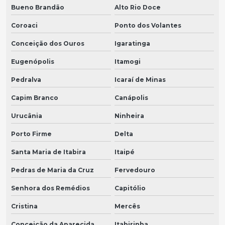
Bueno Brandão
Alto Rio Doce
Coroaci
Ponto dos Volantes
Conceição dos Ouros
Igaratinga
Eugenópolis
Itamogi
Pedralva
Icaraí de Minas
Capim Branco
Canápolis
Urucânia
Ninheira
Porto Firme
Delta
Santa Maria de Itabira
Itaipé
Pedras de Maria da Cruz
Fervedouro
Senhora dos Remédios
Capitólio
Cristina
Mercês
Conceição da Aparecida
Itabirinha