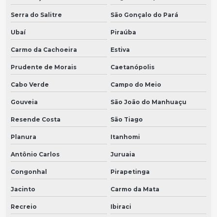
Serra do Salitre
São Gonçalo do Pará
Ubaí
Piraúba
Carmo da Cachoeira
Estiva
Prudente de Morais
Caetanópolis
Cabo Verde
Campo do Meio
Gouveia
São João do Manhuaçu
Resende Costa
São Tiago
Planura
Itanhomi
Antônio Carlos
Juruaia
Congonhal
Pirapetinga
Jacinto
Carmo da Mata
Recreio
Ibiraci