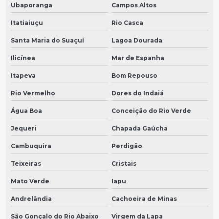
Ubaporanga
Campos Altos
Itatiaiuçu
Rio Casca
Santa Maria do Suaçuí
Lagoa Dourada
Ilicínea
Mar de Espanha
Itapeva
Bom Repouso
Rio Vermelho
Dores do Indaiá
Água Boa
Conceição do Rio Verde
Jequeri
Chapada Gaúcha
Cambuquira
Perdigão
Teixeiras
Cristais
Mato Verde
Iapu
Andrelândia
Cachoeira de Minas
São Gonçalo do Rio Abaixo
Virgem da Lapa