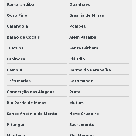
Itamarandiba
Guanhães
Ouro Fino
Brasília de Minas
Carangola
Pompéu
Barão de Cocais
Além Paraíba
Juatuba
Santa Bárbara
Espinosa
Cláudio
Cambuí
Carmo do Paranaíba
Três Marias
Coromandel
Conceição das Alagoas
Prata
Rio Pardo de Minas
Mutum
Santo Antônio do Monte
Novo Cruzeiro
Pitangui
Sacramento
Mantena
Elói Mendes