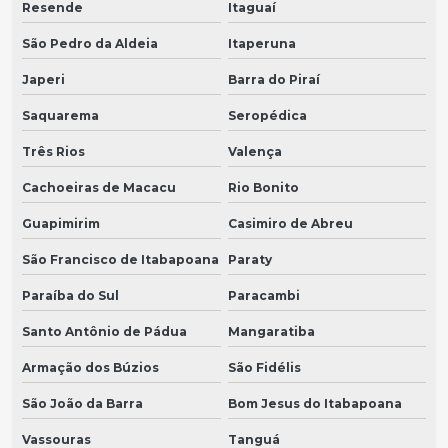
Resende
Itaguaí
São Pedro da Aldeia
Itaperuna
Japeri
Barra do Piraí
Saquarema
Seropédica
Três Rios
Valença
Cachoeiras de Macacu
Rio Bonito
Guapimirim
Casimiro de Abreu
São Francisco de Itabapoana
Paraty
Paraíba do Sul
Paracambi
Santo Antônio de Pádua
Mangaratiba
Armação dos Búzios
São Fidélis
São João da Barra
Bom Jesus do Itabapoana
Vassouras
Tanguá