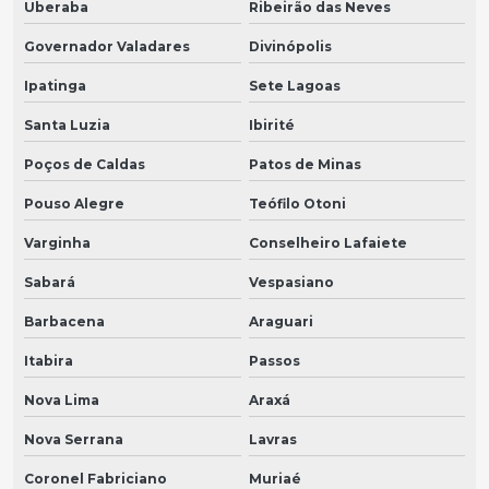
Uberaba
Ribeirão das Neves
Governador Valadares
Divinópolis
Ipatinga
Sete Lagoas
Santa Luzia
Ibirité
Poços de Caldas
Patos de Minas
Pouso Alegre
Teófilo Otoni
Varginha
Conselheiro Lafaiete
Sabará
Vespasiano
Barbacena
Araguari
Itabira
Passos
Nova Lima
Araxá
Nova Serrana
Lavras
Coronel Fabriciano
Muriaé