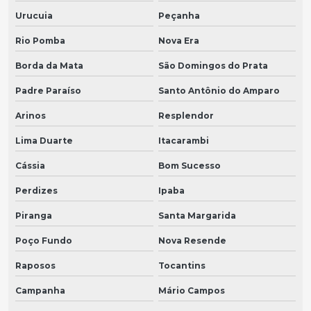
Urucuia
Peçanha
Rio Pomba
Nova Era
Borda da Mata
São Domingos do Prata
Padre Paraíso
Santo Antônio do Amparo
Arinos
Resplendor
Lima Duarte
Itacarambi
Cássia
Bom Sucesso
Perdizes
Ipaba
Piranga
Santa Margarida
Poço Fundo
Nova Resende
Raposos
Tocantins
Campanha
Mário Campos