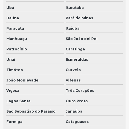
Ubá
Ituiutaba
Itaúna
Pará de Minas
Paracatu
Itajubá
Manhuaçu
São João del Rei
Patrocínio
Caratinga
Unaí
Esmeraldas
Timóteo
Curvelo
João Monlevade
Alfenas
Viçosa
Três Corações
Lagoa Santa
Ouro Preto
São Sebastião do Paraíso
Janaúba
Formiga
Cataguases