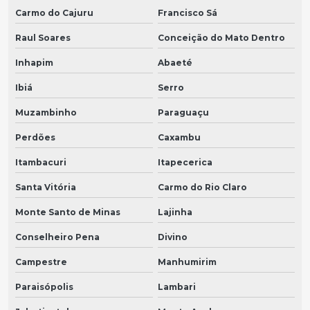
Carmo do Cajuru
Francisco Sá
Raul Soares
Conceição do Mato Dentro
Inhapim
Abaeté
Ibiá
Serro
Muzambinho
Paraguaçu
Perdões
Caxambu
Itambacuri
Itapecerica
Santa Vitória
Carmo do Rio Claro
Monte Santo de Minas
Lajinha
Conselheiro Pena
Divino
Campestre
Manhumirim
Paraisópolis
Lambari