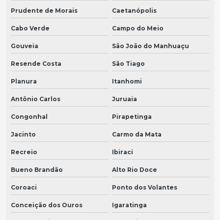
Prudente de Morais
Caetanópolis
Cabo Verde
Campo do Meio
Gouveia
São João do Manhuaçu
Resende Costa
São Tiago
Planura
Itanhomi
Antônio Carlos
Juruaia
Congonhal
Pirapetinga
Jacinto
Carmo da Mata
Recreio
Ibiraci
Bueno Brandão
Alto Rio Doce
Coroaci
Ponto dos Volantes
Conceição dos Ouros
Igaratinga