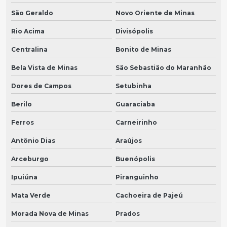
São Geraldo
Novo Oriente de Minas
Rio Acima
Divisópolis
Centralina
Bonito de Minas
Bela Vista de Minas
São Sebastião do Maranhão
Dores de Campos
Setubinha
Berilo
Guaraciaba
Ferros
Carneirinho
Antônio Dias
Araújos
Arceburgo
Buenópolis
Ipuiúna
Piranguinho
Mata Verde
Cachoeira de Pajeú
Morada Nova de Minas
Prados