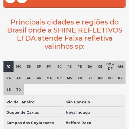
Principais cidades e regiões do
Brasil onde a SHINE REFLETIVOS
LTDA atende Faixa refletiva
valinhos sp:
GO e
RJ
MG
ES
SP
PR
SC
RS
PE
BA
CE
AM
DF
PA
AC
AL
AP
MA
MT
MS
PB
PI
RN
RO
RR
SE
TO
Rio de Janeiro
São Gonçalo
Duque de Caxias
Nova Iguaçu
Campos dos Goytacazes
Belford Roxo