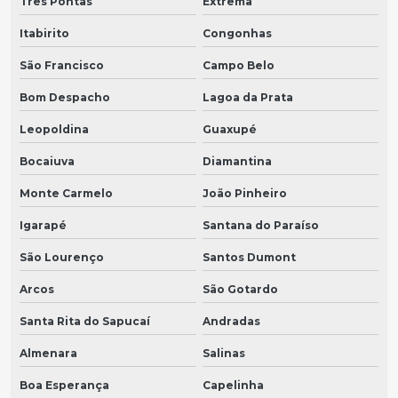
Três Pontas
Extrema
Itabirito
Congonhas
São Francisco
Campo Belo
Bom Despacho
Lagoa da Prata
Leopoldina
Guaxupé
Bocaiuva
Diamantina
Monte Carmelo
João Pinheiro
Igarapé
Santana do Paraíso
São Lourenço
Santos Dumont
Arcos
São Gotardo
Santa Rita do Sapucaí
Andradas
Almenara
Salinas
Boa Esperança
Capelinha