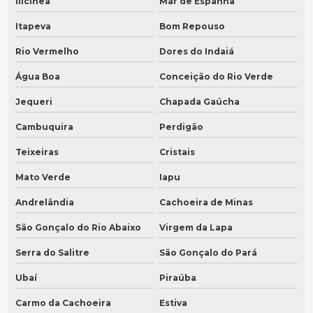
Ilicínea
Mar de Espanha
Itapeva
Bom Repouso
Rio Vermelho
Dores do Indaiá
Água Boa
Conceição do Rio Verde
Jequeri
Chapada Gaúcha
Cambuquira
Perdigão
Teixeiras
Cristais
Mato Verde
Iapu
Andrelândia
Cachoeira de Minas
São Gonçalo do Rio Abaixo
Virgem da Lapa
Serra do Salitre
São Gonçalo do Pará
Ubaí
Piraúba
Carmo da Cachoeira
Estiva