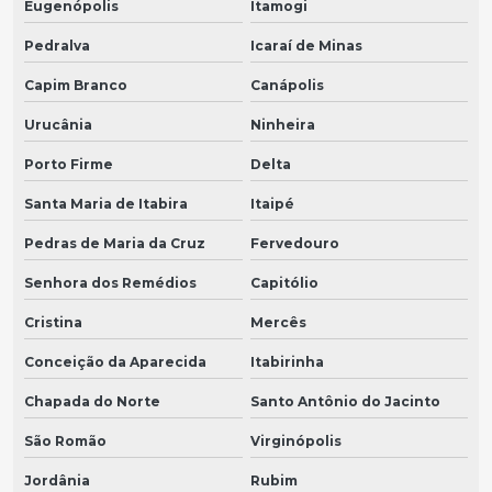
Eugenópolis
Itamogi
Pedralva
Icaraí de Minas
Capim Branco
Canápolis
Urucânia
Ninheira
Porto Firme
Delta
Santa Maria de Itabira
Itaipé
Pedras de Maria da Cruz
Fervedouro
Senhora dos Remédios
Capitólio
Cristina
Mercês
Conceição da Aparecida
Itabirinha
Chapada do Norte
Santo Antônio do Jacinto
São Romão
Virginópolis
Jordânia
Rubim