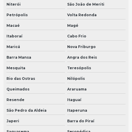
Niterói
São João de Meriti
Petrópolis
Volta Redonda
Macaé
Magé
Itaboraí
Cabo Frio
Maricá
Nova Friburgo
Barra Mansa
Angra dos Reis
Mesquita
Teresópolis
Rio das Ostras
Nilópolis
Queimados
Araruama
Resende
Itaguaí
São Pedro da Aldeia
Itaperuna
Japeri
Barra do Piraí
Saquarema
Seropédica