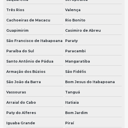
Três Rios
Valença
Cachoeiras de Macacu
Rio Bonito
Guapimirim
Casimiro de Abreu
São Francisco de Itabapoana
Paraty
Paraíba do Sul
Paracambi
Santo Antônio de Pádua
Mangaratiba
Armação dos Búzios
São Fidélis
São João da Barra
Bom Jesus do Itabapoana
Vassouras
Tanguá
Arraial do Cabo
Itatiaia
Paty do Alferes
Bom Jardim
Iguaba Grande
Piraí