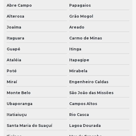
Abre Campo
Papagaios
Alterosa
Grão Mogol
Joaíma
Areado
Itaguara
Carmo de Minas
Guapé
Itinga
Ataléia
Itapagipe
Poté
Mirabela
Miraí
Engenheiro Caldas
Monte Belo
São João das Missões
Ubaporanga
Campos Altos
Itatiaiuçu
Rio Casca
Santa Maria do Suaçuí
Lagoa Dourada