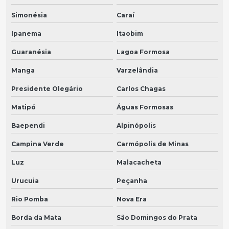
Simonésia
Caraí
Ipanema
Itaobim
Guaranésia
Lagoa Formosa
Manga
Varzelândia
Presidente Olegário
Carlos Chagas
Matipó
Águas Formosas
Baependi
Alpinópolis
Campina Verde
Carmópolis de Minas
Luz
Malacacheta
Urucuia
Peçanha
Rio Pomba
Nova Era
Borda da Mata
São Domingos do Prata