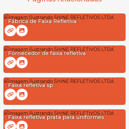
Fábrica de Faixa Refletiva
Fornecedor de faixa refletiva
Faixa refletiva sp
Faixa refletiva prata para uniformes