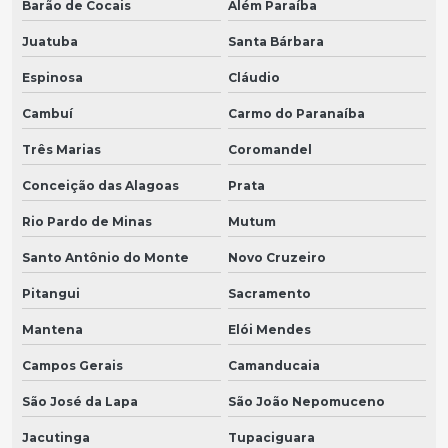
Barão de Cocais
Além Paraíba
Juatuba
Santa Bárbara
Espinosa
Cláudio
Cambuí
Carmo do Paranaíba
Três Marias
Coromandel
Conceição das Alagoas
Prata
Rio Pardo de Minas
Mutum
Santo Antônio do Monte
Novo Cruzeiro
Pitangui
Sacramento
Mantena
Elói Mendes
Campos Gerais
Camanducaia
São José da Lapa
São João Nepomuceno
Jacutinga
Tupaciguara