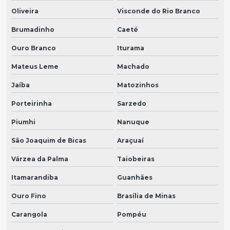
Oliveira
Visconde do Rio Branco
Brumadinho
Caeté
Ouro Branco
Iturama
Mateus Leme
Machado
Jaíba
Matozinhos
Porteirinha
Sarzedo
Piumhi
Nanuque
São Joaquim de Bicas
Araçuaí
Várzea da Palma
Taiobeiras
Itamarandiba
Guanhães
Ouro Fino
Brasília de Minas
Carangola
Pompéu