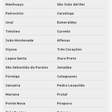
Manhuaçu
São João del Rei
Patrocínio
Caratinga
Unaí
Esmeraldas
Timóteo
Curvelo
João Monlevade
Alfenas
Viçosa
Três Corações
Lagoa Santa
Ouro Preto
São Sebastião do Paraíso
Janaúba
Formiga
Cataguases
Januária
Pedro Leopoldo
Mariana
Frutal
Ponte Nova
Pirapora