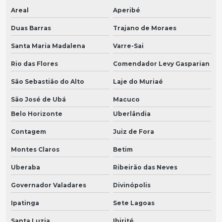
Areal
Aperibé
Duas Barras
Trajano de Moraes
Santa Maria Madalena
Varre-Sai
Rio das Flores
Comendador Levy Gasparian
São Sebastião do Alto
Laje do Muriaé
São José de Ubá
Macuco
Belo Horizonte
Uberlândia
Contagem
Juiz de Fora
Montes Claros
Betim
Uberaba
Ribeirão das Neves
Governador Valadares
Divinópolis
Ipatinga
Sete Lagoas
Santa Luzia
Ibirité