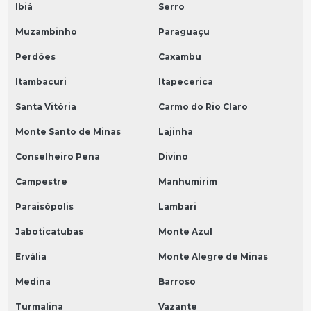
Ibiá
Serro
Muzambinho
Paraguaçu
Perdões
Caxambu
Itambacuri
Itapecerica
Santa Vitória
Carmo do Rio Claro
Monte Santo de Minas
Lajinha
Conselheiro Pena
Divino
Campestre
Manhumirim
Paraisópolis
Lambari
Jaboticatubas
Monte Azul
Ervália
Monte Alegre de Minas
Medina
Barroso
Turmalina
Vazante