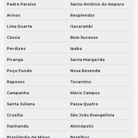
Padre Paraíso
Santo Antônio do Amparo
Arinos
Resplendor
Lima Duarte
Itacarambi
Cássia
Bom Sucesso
Perdizes
Ipaba
Piranga
Santa Margarida
Poço Fundo
Nova Resende
Raposos
Tocantins
Campanha
Mário Campos
Santa Juliana
Passa Quatro
Cruzília
São João Evangelista
Itanhandu
Alvinópolis
Brasilândia de Minas
Botelhos